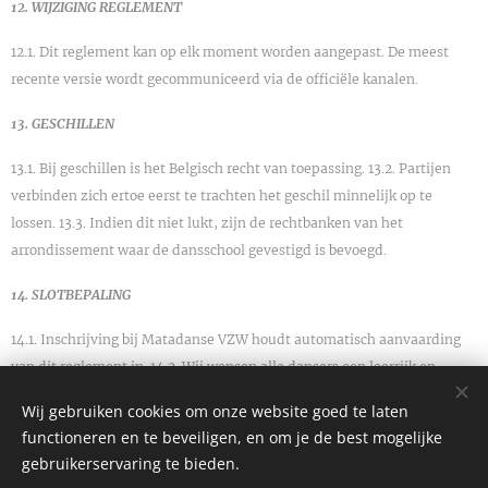
12. WIJZIGING REGLEMENT
12.1. Dit reglement kan op elk moment worden aangepast. De meest
recente versie wordt gecommuniceerd via de officiële kanalen.
13. GESCHILLEN
13.1. Bij geschillen is het Belgisch recht van toepassing. 13.2. Partijen
verbinden zich ertoe eerst te trachten het geschil minnelijk op te
lossen. 13.3. Indien dit niet lukt, zijn de rechtbanken van het
arrondissement waar de dansschool gevestigd is bevoegd.
14. SLOTBEPALING
14.1. Inschrijving bij Matadanse VZW houdt automatisch aanvaarding
van dit reglement in. 14.2. Wij wensen alle dansers een leerrijk en
plezierig dansjaar toe!
Wij gebruiken cookies om onze website goed te laten
functioneren en te beveiligen, en om je de best mogelijke
gebruikerservaring te bieden.