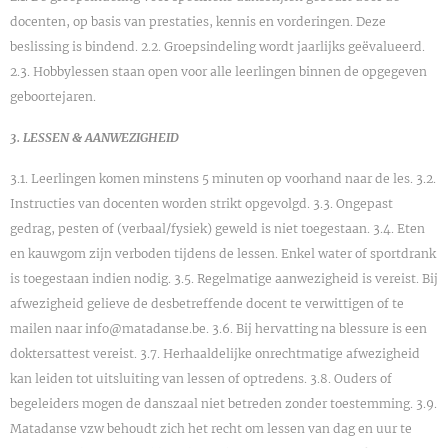
docenten, op basis van prestaties, kennis en vorderingen. Deze
beslissing is bindend. 2.2. Groepsindeling wordt jaarlijks geëvalueerd.
2.3. Hobbylessen staan open voor alle leerlingen binnen de opgegeven
geboortejaren.
3. LESSEN & AANWEZIGHEID
3.1. Leerlingen komen minstens 5 minuten op voorhand naar de les. 3.2.
Instructies van docenten worden strikt opgevolgd. 3.3. Ongepast
gedrag, pesten of (verbaal/fysiek) geweld is niet toegestaan. 3.4. Eten
en kauwgom zijn verboden tijdens de lessen. Enkel water of sportdrank
is toegestaan indien nodig. 3.5. Regelmatige aanwezigheid is vereist. Bij
afwezigheid gelieve de desbetreffende docent te verwittigen of te
mailen naar info@matadanse.be. 3.6. Bij hervatting na blessure is een
doktersattest vereist. 3.7. Herhaaldelijke onrechtmatige afwezigheid
kan leiden tot uitsluiting van lessen of optredens. 3.8. Ouders of
begeleiders mogen de danszaal niet betreden zonder toestemming. 3.9.
Matadanse vzw behoudt zich het recht om lessen van dag en uur te