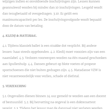
wijzigen indien er onvoldoende inschrijvingen zijn. Lessen kunnen
geannuleerd worden bij minder dan 10 inschrijvingen. Lesgeld wordt
dan terugbetaald of overgedragen. 3.10. Er geldt een
maximumcapaciteit per les. De inschrijvingsvolgorde wordt bepaald
door de datum van betaling.
4. KLEDIJ & MATERIAA
L
4.1. Tijdens klassiek ballet is een strakke dot verplicht. Bij andere
lessen: haar steeds opgebonden. 4.2. Kledij moet voorzien zijn van een
naamlabel. 4.3. Verloren voorwerpen worden na één maand geschonken
aan Spullenhulp. 4.4. Dansen gebeurt op blote voeten of propere
sportschoenen die niet buiten gedragen zijn. 4.5. Matadanse VZW is
niet verantwoordelijk voor verlies, schade of diefstal.
5. VERZEKERING
5.1. Ongevallen dienen binnen 24 uur gemeld te worden aan een docent
of bestuurslid. 5.2. Bij hervatting na ongeval is een doktersattest
vereist. 5.3. Tijdens het lesuur mag de danszaal niet verlaten worden