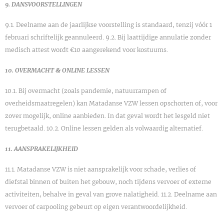
9. DANSVOORSTELLINGEN
9.1. Deelname aan de jaarlijkse voorstelling is standaard, tenzij vóór 1
februari schriftelijk geannuleerd. 9.2. Bij laattijdige annulatie zonder
medisch attest wordt €10 aangerekend voor kostuums.
10. OVERMACHT & ONLINE LESSEN
10.1. Bij overmacht (zoals pandemie, natuurrampen of
overheidsmaatregelen) kan Matadanse VZW lessen opschorten of, voor
zover mogelijk, online aanbieden. In dat geval wordt het lesgeld niet
terugbetaald. 10.2. Online lessen gelden als volwaardig alternatief.
11. AANSPRAKELIJKHEID
11.1. Matadanse VZW is niet aansprakelijk voor schade, verlies of
diefstal binnen of buiten het gebouw, noch tijdens vervoer of externe
activiteiten, behalve in geval van grove nalatigheid. 11.2. Deelname aan
vervoer of carpooling gebeurt op eigen verantwoordelijkheid.