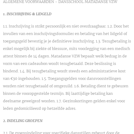
ALGEMENE VOORWAARDEN - DANSSCHOOL MATADANSE VZW
1. INSCHRIJVING & LIDGELD
1.1. Inschrijving is strikt persoonlijk en niet overdraagbaar. 1.2. Door het
invullen van een inschrijvingsformulier en betaling van het lidgeld of
toegangsgeld bevestig je je definitieve inschrijving. 1.3. Terugbetaling is
enkel mogelijk bij ziekte of blessure, mits voorlegging van een medisch
attest binnen de 14 dagen. Matadanse VZW bepaalt welk bedrag in de
vorm van een cadeaubon wordt terugbetaald. Deze beslissing is
bindend. 1.4. Bij terugbetaling wordt steeds een administratieve kost
van €30 ingehouden. 1.5. Toegangsgelden voor dansvoorstellingen
worden niet terugbetaald of omgeruild. 1.6. Betaling dient te gebeuren
binnen de vooropgestelde termijn. Bij laattijdige betaling kan
deelname geweigerd worden. 1.7. Gezinskortingen gelden enkel voor
leden gedomicilieerd op hetzelfde adres.
2. INDELING GROEPEN
2.1. De groepsindeling voor specifieke dansstijlen gebeurt door de